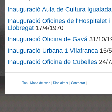
Inauguració Aula de Cultura Igualada
Inauguració Oficines de l'Hospitalet i
Llobregat
17/4/1970
Inauguració Oficina de Gavá
31/10/1
Inauguració Urbana 1 Vilafranca
15/5
Inauguració Oficina de Cubelles
24/7
Top
|
Mapa del web
|
Disclaimer
|
Contactar
|